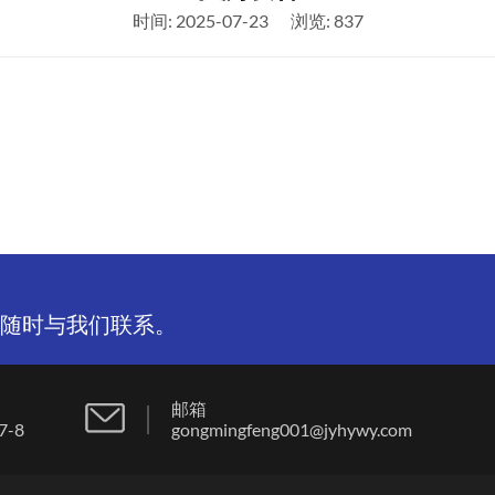
时间: 2025-07-23
浏览: 837
随时与我们联系。
邮箱
-8
gongmingfeng001@jyhywy.com