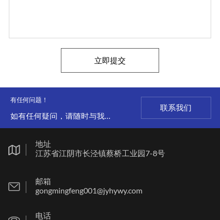
立即提交
有任何问题！
联系我们
如有任何疑问，请随时与我们
联系。
地址
江苏省江阴市长泾镇蔡桥工业园7-8号
邮箱
gongmingfeng001@jyhywy.com
电话