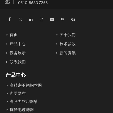
0510-8633 7258
首页
关于我们
产品中心
技术参数
设备展示
新闻资讯
联系我们
产品中心
高精密不锈钢丝网
声学网布
高张力丝印网纱
抗静电过滤网