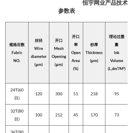
恒宇网业产品技术
参数表
开口
理论过墨
丝径
开口
规格目数
率
纱厚
量
Wire
Mesh
Fabric
Open
Thickness
Ink
diameter
Opening
C
NO.
Area
(μm)
Volume
(μm)
(μm)
(%)
(L,dm³/M²)
24T(60
120
300
51
218
95
目)
32T(80
100
212
45
170
73
目)
36T(90