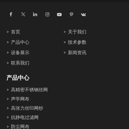
首页
关于我们
产品中心
技术参数
设备展示
新闻资讯
联系我们
产品中心
高精密不锈钢丝网
声学网布
高张力丝印网纱
抗静电过滤网
防尘网布