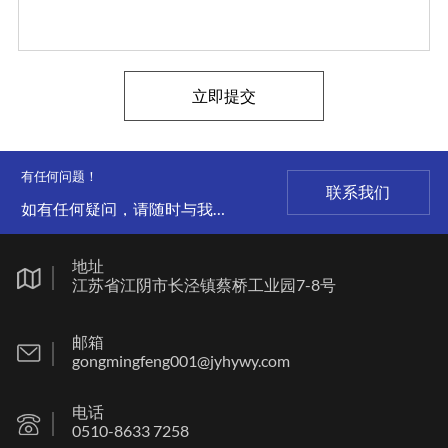
立即提交
有任何问题！
联系我们
如有任何疑问，请随时与我们
联系。
地址
江苏省江阴市长泾镇蔡桥工业园7-8号
邮箱
gongmingfeng001@jyhywy.com
电话
0510-8633 7258