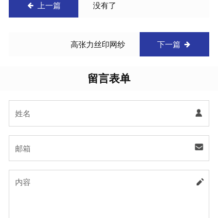
上一篇
没有了
高张力丝印网纱
下一篇
留言表单