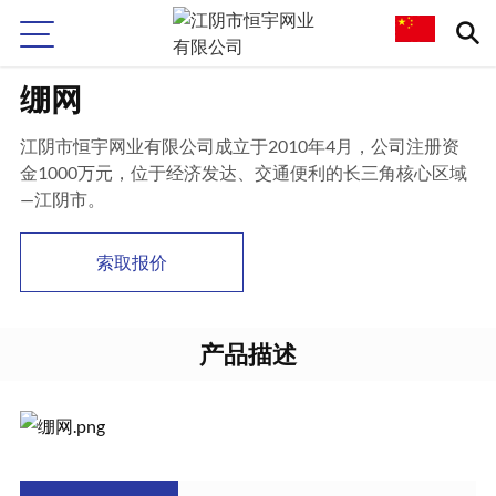
绷网
江阴市恒宇网业有限公司成立于2010年4月，公司注册资
金1000万元，位于经济发达、交通便利的长三角核心区域
—江阴市。
索取报价
产品描述